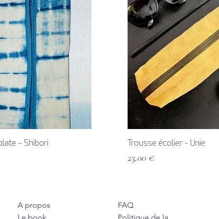
late - Shibori
Trousse écolier - Unie
Prix
23,00 €
A propos
FAQ
Le book
Politique de la