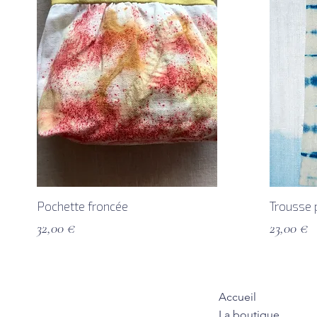
Pochette froncée
Trousse p
Prix
Prix
32,00 €
23,00 €
Accueil
La boutique