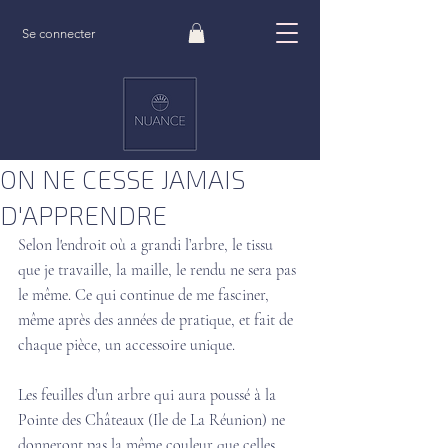
Se connecter
Post
1 sept. 2021
1 min de lecture
EN TEINTURE VÉGÉTALE,
ON NE CESSE JAMAIS
D'APPRENDRE
Selon l'endroit où a grandi l’arbre, le tissu 
que je travaille, la maille, le rendu ne sera pas 
le même. Ce qui continue de me fasciner, 
même après des années de pratique, et fait de 
chaque pièce, un accessoire unique. 
Les feuilles d’un arbre qui aura poussé à la 
Pointe des Châteaux (Ile de La Réunion) ne 
donneront pas la même couleur que celles 