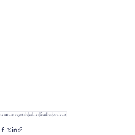
teinture vegetale
arbres
feuilles
couleurs